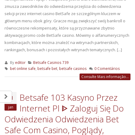
zmusza zawodników do odwiedzenia przejścia do odwiedzenia
sekcji przez internet casino BetSafe ze szczególnym kluczem w
głównym menu obok góry. Gracze mogą zwiększyć swój bankroll o
równoczesne rekompensaty, które są przyznawane zbytnio
aktywację promo code BetSafe casino. Mówimy o alfanumerycznych
kombinacjach, które można znaleźć na witrynach partnerskich,
rankingach, bonusach i pozostałych witrynach tematycznych. [...]
By
editor
Betsafe Casinos 739
bet online safe
,
betsafe bet
,
betsafe casinos
0 Comentários
Consulte Mais informação...
Betsafe 103 Kasyno Przez
01
Internet Pl ᐈ Zaloguj Się Do
jan
Odwiedzenia Odwiedzenia Bet
Safe Com Casino, Poglądy,