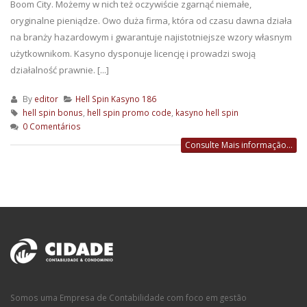
Boom City. Możemy w nich też oczywiście zgarnąć niemałe,
oryginalne pieniądze. Owo duża firma, która od czasu dawna działa
na branży hazardowym i gwarantuje najistotniejsze wzory własnym
użytkownikom. Kasyno dysponuje licencję i prowadzi swoją
działalność prawnie. [...]
By
editor
Hell Spin Kasyno 186
hell spin bonus
,
hell spin promo code
,
kasyno hell spin
0 Comentários
Consulte Mais informação...
Somos uma Empresa de Contabilidade com foco em gestão