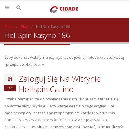
Casa
Blog
Hell Spin Kasyno 186
Hell Spin Kasyno 186
Żeby dokonać wpłaty, należy wybrać dogodną metodę, wpisać kwotę
i przejść do płatności. –
Zaloguj Się Na Witrynie
01
Hellspin Casino
jan
Trzeba pamiętać, że do odwiedzenia ruchu bonusem zaliczają się
wyłącznie sloty. Wydaje Się to ważne wraz z owego względu, że
żądając wypłaty jeszcze zanim spełnieniem każdego warunków,
bonus oraz wszystkie korzyści, które to wraz z jego wynikają,
zostaną utracone. Słusznie możesz się zastanawiać, jakie możliwości