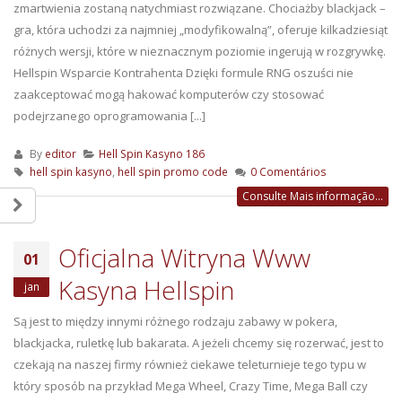
zmartwienia zostaną natychmiast rozwiązane. Chociażby blackjack –
gra, która uchodzi za najmniej „modyfikowalną”, oferuje kilkadziesiąt
różnych wersji, które w nieznacznym poziomie ingerują w rozgrywkę.
Hellspin Wsparcie Kontrahenta Dzięki formule RNG oszuści nie
zaakceptować mogą hakować komputerów czy stosować
podejrzanego oprogramowania [...]
By
editor
Hell Spin Kasyno 186
hell spin kasyno
,
hell spin promo code
0 Comentários
Consulte Mais informação...
Oficjalna Witryna Www
01
Kasyna Hellspin
jan
Są jest to między innymi różnego rodzaju zabawy w pokera,
blackjacka, ruletkę lub bakarata. A jeżeli chcemy się rozerwać, jest to
czekają na naszej firmy również ciekawe teleturnieje tego typu w
który sposób na przykład Mega Wheel, Crazy Time, Mega Ball czy