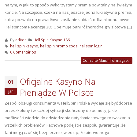
na tym, w jaki to sposób wykorzystamy premia powitalny na świeżym
koncie. Na szczęście, czeka na nas jeszcze jedna lukratywna premia,
która pozwala na prawidłowe zasilanie salda środkami bonusowymi.
Hellspincom Recenzje 385 Obejmuje pani różnorodne gry slotowe [...]
By
editor
Hell Spin Kasyno 186
hell spin kasyno
,
hell spin promo code
,
hellspin login
0 Comentários
Consulte Mais informação...
Oficjalne Kasyno Na
01
Pieniądze W Polsce
jan
Zespół obsługi konsumenta w HellSpin Polska wydaje się być dobrze
przeszkolony i w każdej sytuacji skończony do pomocy, jakie
możliwości wiedzie do odwiedzenia natychmiastowego rozwiązania
wszelkich problemów. Fachowe podejście zespołu gwarantuje, że
fani mogą czuć się bezpiecznie, wiedząc, że pierwotnego