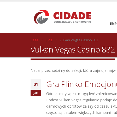
EMP
Casa
Blog
Vulkan Vegas Casino 882
Vulkan Vegas Casino 882
Nadal przechodzimy do sekcji, która zajmuje najwi
Gra Plinko Emocjon
01
jan
Górne limity wpłat mogą być zróżnicowane
Podest Vulkan Vegas regularnie podaje d
darmowych obrotów zależy od czasu aktu
często są detalem większych kampanii rab