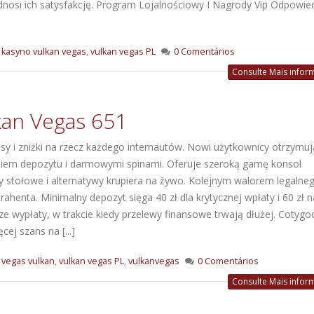
dnosi ich satysfakcję. Program Lojalnościowy I Nagrody Vip Odpowie
kasyno vulkan vegas
,
vulkan vegas PL
0 Comentários
Consulte Mais inform
kan Vegas 651
sy i zniżki na rzecz każdego internautów. Nowi użytkownicy otrzymuj
iem depozytu i darmowymi spinami. Oferuje szeroką gamę konsol
stołowe i alternatywy krupiera na żywo. Kolejnym walorem legalne
henta. Minimalny depozyt sięga 40 zł dla krytycznej wpłaty i 60 zł n
sze wypłaty, w trakcie kiedy przelewy finansowe trwają dłużej. Cotyg
ej szans na [...]
vegas vulkan
,
vulkan vegas PL
,
vulkanvegas
0 Comentários
Consulte Mais inform