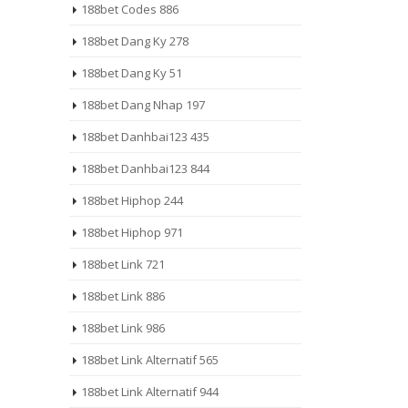
188bet Codes 886
188bet Dang Ky 278
188bet Dang Ky 51
188bet Dang Nhap 197
188bet Danhbai123 435
188bet Danhbai123 844
188bet Hiphop 244
188bet Hiphop 971
188bet Link 721
188bet Link 886
188bet Link 986
188bet Link Alternatif 565
188bet Link Alternatif 944