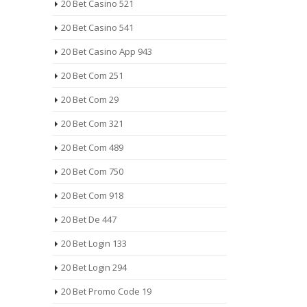
20 Bet Casino 521
20 Bet Casino 541
20 Bet Casino App 943
20 Bet Com 251
20 Bet Com 29
20 Bet Com 321
20 Bet Com 489
20 Bet Com 750
20 Bet Com 918
20 Bet De 447
20 Bet Login 133
20 Bet Login 294
20 Bet Promo Code 19