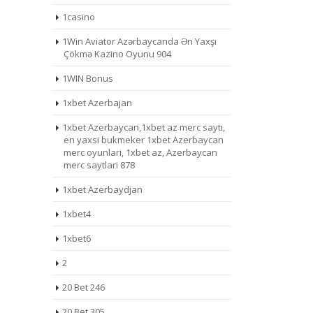
1casino
1Win Aviator Azərbaycanda Ən Yaxşı
Çökmə Kazino Oyunu 904
1WIN Bonus
1xbet Azerbajan
1xbet Azerbaycan,1xbet az merc saytı,
en yaxsi bukmeker 1xbet Azerbaycan
merc oyunlari, 1xbet az, Azerbaycan
merc saytlari 878
1xbet Azerbaydjan
1xbet4
1xbet6
2
20 Bet 246
20 Bet 305