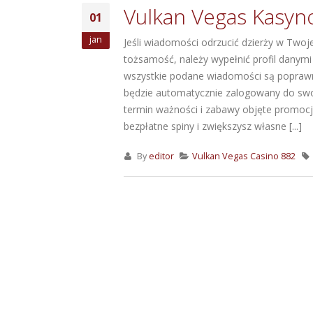
Vulkan Vegas Kasyn
01
jan
Jeśli wiadomości odrzucić dzierży w Twoj
tożsamość, należy wypełnić profil danymi
wszystkie podane wiadomości są poprawne 
będzie automatycznie zalogowany do swo
termin ważności i zabawy objęte promocj
bezpłatne spiny i zwiększysz własne [...]
By
editor
Vulkan Vegas Casino 882