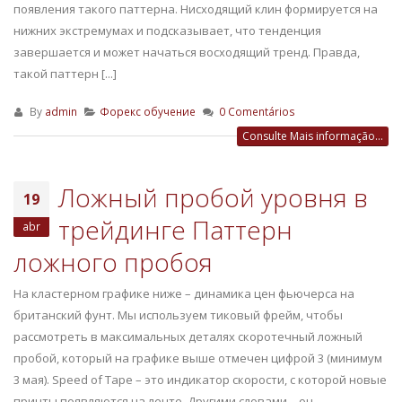
появления такого паттерна. Нисходящий клин формируется на
нижних экстремумах и подсказывает, что тенденция
завершается и может начаться восходящий тренд. Правда,
такой паттерн [...]
By
admin
Форекс обучение
0 Comentários
Consulte Mais informação...
Ложный пробой уровня в
19
трейдинге Паттерн
abr
ложного пробоя
На кластерном графике ниже – динамика цен фьючерса на
британский фунт. Мы используем тиковый фрейм, чтобы
рассмотреть в максимальных деталях скоротечный ложный
пробой, который на графике выше отмечен цифрой 3 (минимум
3 мая). Speed of Tape – это индикатор скорости, с которой новые
принты появляются на ленте. Другими словами – он