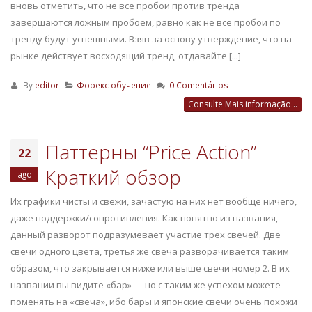
вновь отметить, что не все пробои против тренда
завершаются ложным пробоем, равно как не все пробои по
тренду будут успешными. Взяв за основу утверждение, что на
рынке действует восходящий тренд, отдавайте [...]
By
editor
Форекс обучение
0 Comentários
Consulte Mais informação...
Паттерны “Price Action”
22
Краткий обзор
ago
Их графики чисты и свежи, зачастую на них нет вообще ничего,
даже поддержки/сопротивления. Как понятно из названия,
данный разворот подразумевает участие трех свечей. Две
свечи одного цвета, третья же свеча разворачивается таким
образом, что закрывается ниже или выше свечи номер 2. В их
названии вы видите «бар» — но с таким же успехом можете
поменять на «свеча», ибо бары и японские свечи очень похожи