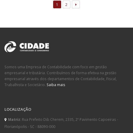
1
2
Somos uma Empresa de Contabilidade com foco em gestão
empresarial e tributária. Contribuímos de forma efetiva na gestão
empresarial através dos departamentos de Contabilidade, Fiscal,
Trabalhista e Societário.
Saiba mais
LOCALIZAÇÃO
Matriz:
Rua Prefeito Dib Cherem, 2335, 2º Pavimento Capoeiras -
Florianópolis - SC - 88090-000