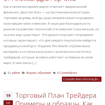
Как в своем материале верно отмечает американский
финансист Джастин Фокс — на протяжении всей истории
торговли акциями, всегда существовали некие посредники,
получавшие свою комиссию. В наши дни благодаря росту
рынков и развитию технологий эта комиссия стала меньше, но
она все еще существует. Эти деньги получают посредники,
которые гарантируют, что для каждого покупателя найдется
продавец и наоборот. Издание The Atlantic опубликовало
материал, в котором рассказало о роли высокочастотных
трейдеров, которые активно работают на биржах во всем
мире. В чем плюсы [...]
By
admin
Форекс обучение
0 Comentários
Consulte Mais informação...
Торговый План Трейдера
19
Примеры и образцы, Как
set