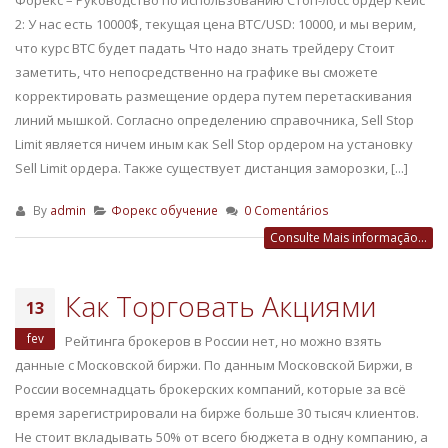
2: У нас есть 10000$, текущая цена BTC/USD: 10000, и мы верим,
что курс BTC будет падать Что надо знать трейдеру Стоит
заметить, что непосредственно на графике вы сможете
корректировать размещение ордера путем перетаскивания
линий мышкой. Согласно определению справочника, Sell Stop
Limit является ничем иным как Sell Stop ордером на установку
Sell Limit ордера. Также существует дистанция заморозки, [...]
By
admin
Форекс обучение
0 Comentários
Consulte Mais informação...
Как Торговать Акциями
13
fev
Рейтинга брокеров в России нет, но можно взять
данные с Московской биржи. По данным Московской Биржи, в
России восемнадцать брокерских компаний, которые за всё
время зарегистрировали на бирже больше 30 тысяч клиентов.
Не стоит вкладывать 50% от всего бюджета в одну компанию, а