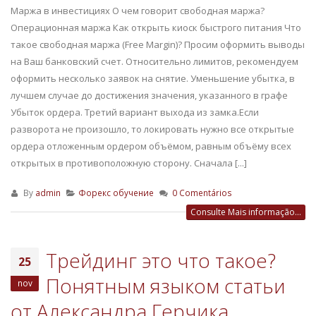
Маржа в инвестициях О чем говорит свободная маржа?
Операционная маржа Как открыть киоск быстрого питания Что
такое свободная маржа (Free Margin)? Просим оформить выводы
на Ваш банковский счет. Относительно лимитов, рекомендуем
оформить несколько заявок на снятие. Уменьшение убытка, в
лучшем случае до достижения значения, указанного в графе
Убыток ордера. Третий вариант выхода из замка.Если
разворота не произошло, то локировать нужно все открытые
ордера отложенным ордером объёмом, равным объёму всех
открытых в противоположную сторону. Сначала [...]
By
admin
Форекс обучение
0 Comentários
Consulte Mais informação...
Трейдинг это что такое?
25
Понятным языком статьи
nov
от Александра Герчика