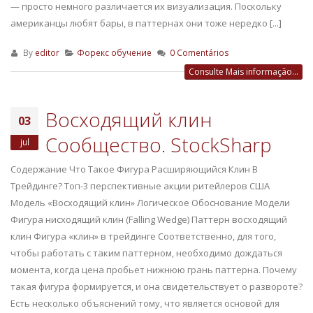
— просто немного различается их визуализация. Поскольку
американцы любят бары, в паттернах они тоже нередко [...]
By
editor
Форекс обучение
0 Comentários
Consulte Mais informação...
Восходящий клин
03
Сообщество. StockSharp
jul
Содержание Что Такое Фигура Расширяющийся Клин В
Трейдинге? Топ-3 перспективные акции ритейлеров США
Модель «Восходящий клин» Логическое Обоснование Модели
Фигура нисходящий клин (Falling Wedge) Паттерн восходящий
клин Фигура «клин» в трейдинге Соответственно, для того,
чтобы работать с таким паттерном, необходимо дождаться
момента, когда цена пробьет нижнюю грань паттерна. Почему
такая фигура формируется, и она свидетельствует о развороте?
Есть несколько объяснений тому, что является основой для