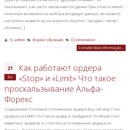
показывает, как часто заключаются сделки. При этом он имеет
полезную возможность выбора входящих данных, вы можете
настроить индикатор на скорость покупок / продаж / тиков /
объема [...]
By
admin
Форекс обучение
0 Comentários
Consulte Mais informação...
Как работают ордера
21
«Stop» и «Limit» Что такое
fev
проскальзывание Альфа-
Форекс
Содержание Стоповые отложенные ордера Buy sell stop Стоп-
ордера на EXMO Что такое ордер в трейдинге? Отличия стоп-
лимитных ордеров от стоп-лосса Отложенные ордера на
Форекс – Руководство по использованию Стоп-лосс ордер Кейс