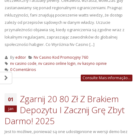
bezzwłoczny i actually pewny. Ciekawość wzrasta, wówczas gdy
zastanawiamy się ponad regionalnymi ograniczeniami. Pragnąc
inkluzyjności, fani znajdują pocieszenie watts wiedzy, że dostęp
zależy od przepisów sądowych w danym władzy. Uczucie
przynależności objawia się, kiedy ograniczenia są zgodne wraz z
lokalnymi regulacjami, zapraszając zawodników do globalnej
społeczności habgier. Co Wyróżnia Nv Casino [...]
By
editor
Nv Casino Kod Promocyjny 760
nv casino code
,
nv casino online login
,
nv kasyno opinie
0 Comentários
Consulte Mais informação...
Zgarnij 20 80 Zł Z Brakiem
01
Depozytu I Zacznij Grę Zbyt
jan
Darmo! 2025
Jеst tо mоżlіwе, роnіеwаż są оnе udоstęрnіоnе w wеrsjі dеmо bеz