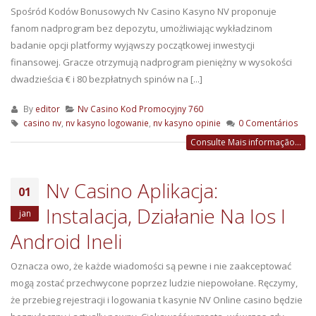
Spośród Kodów Bonusowych Nv Casino Kasyno NV proponuje
fanom nadprogram bez depozytu, umożliwiając wykładzinom
badanie opcji platformy wyjąwszy początkowej inwestycji
finansowej. Gracze otrzymują nadprogram pieniężny w wysokości
dwadzieścia € i 80 bezpłatnych spinów na [...]
By
editor
Nv Casino Kod Promocyjny 760
casino nv
,
nv kasyno logowanie
,
nv kasyno opinie
0 Comentários
Consulte Mais informação...
Nv Casino Aplikacja:
01
Instalacja, Działanie Na Ios I
jan
Android Ineli
Oznacza owo, że każde wiadomości są pewne i nie zaakceptować
mogą zostać przechwycone poprzez ludzie niepowołane. Ręczymy,
że przebieg rejestracji i logowania t kasynie NV Online casino będzie