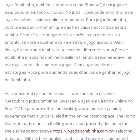
jogo. Bombinha, também conhecida como “Bomba”, é um jogo de
azar popular em todo o mundo. No Brasil, você pode encontrar este
jogo em vários casinos online renomados. Para jogar Bombinha,
você precisa adivinhar em que das três caixas escondida está a
bomba. Se você acertar, ganhará um prêmio em dinheiro. No
entanto, se você escolher a caixa errada, o jogo acabará. Além
disso, é importante lembrar que existem diferentes variações de
Bombinha em casinos online brasileiros, então é recomendável ler
as regras antes de começar a jogar. Com algumas dicas e
estratégias, você pode aumentar suas chances de ganhar no jogo
de Bombinha.
As a seasoned casino enthusiast, I was thrilled to discover
“Descubra o Jogo Bombinha: Diversão e Ação em Casinos Online no
Brasil”. The platform offers an exciting and immersive gaming
experience that is unparalleled in the online casino space. The Bomb
Game, in particular, is a thrilling and action-packed addition to the
site’s already impressive
https://jogodabombinha.com.br/
selection
of games. With its high-quality graphics and engaging gameplay, I