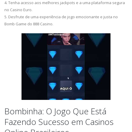
4. Tenha acesso aos melhores jackpots e a uma plataforma segura
no Casino Euro.
5. Desfrute de uma experiência de jogo emocionante e justa no
Bomb Game do 888 Casino.
Bombinha: O Jogo Que Está
Fazendo Sucesso em Casinos