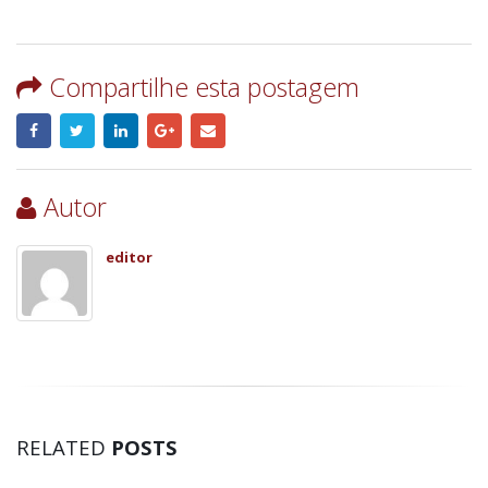
Compartilhe esta postagem
Autor
editor
RELATED
POSTS