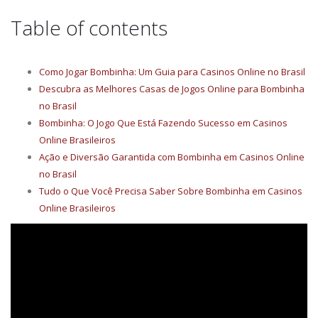
Table of contents
Como Jogar Bombinha: Um Guia para Casinos Online no Brasil
Descubra as Melhores Casas de Jogos Online para Bombinha
no Brasil
Bombinha: O Jogo Que Está Fazendo Sucesso em Casinos
Online Brasileiros
Ação e Diversão Garantida com Bombinha em Casinos Online
no Brasil
Tudo o Que Você Precisa Saber Sobre Bombinha em Casinos
Online Brasileiros