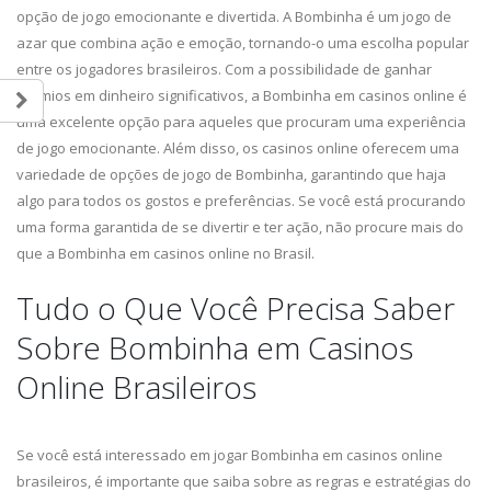
opção de jogo emocionante e divertida. A Bombinha é um jogo de
azar que combina ação e emoção, tornando-o uma escolha popular
entre os jogadores brasileiros. Com a possibilidade de ganhar
prêmios em dinheiro significativos, a Bombinha em casinos online é
uma excelente opção para aqueles que procuram uma experiência
de jogo emocionante. Além disso, os casinos online oferecem uma
variedade de opções de jogo de Bombinha, garantindo que haja
algo para todos os gostos e preferências. Se você está procurando
uma forma garantida de se divertir e ter ação, não procure mais do
que a Bombinha em casinos online no Brasil.
Tudo o Que Você Precisa Saber
Sobre Bombinha em Casinos
Online Brasileiros
Se você está interessado em jogar Bombinha em casinos online
brasileiros, é importante que saiba sobre as regras e estratégias do