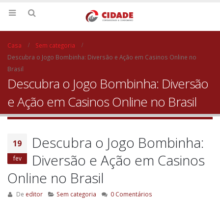
Casa
Sem categoria
Descubra o Jogo Bombinha: Diversão e Ação em Casinos Online no
Brasil
Descubra o Jogo Bombinha: Diversão
e Ação em Casinos Online no Brasil
Descubra o Jogo Bombinha:
19
Diversão e Ação em Casinos
fev
Online no Brasil
De
editor
Sem categoria
0 Comentários