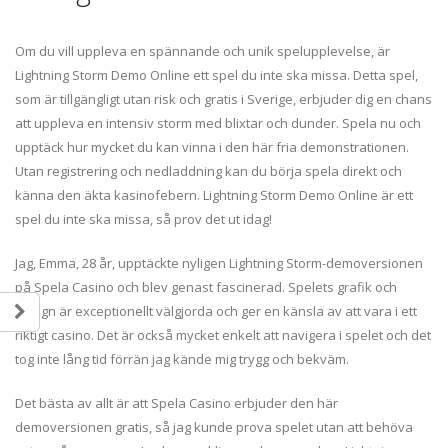
Om du vill uppleva en spännande och unik spelupplevelse, är
Lightning Storm Demo Online ett spel du inte ska missa. Detta spel,
som är tillgängligt utan risk och gratis i Sverige, erbjuder dig en chans
att uppleva en intensiv storm med blixtar och dunder. Spela nu och
upptäck hur mycket du kan vinna i den här fria demonstrationen.
Utan registrering och nedladdning kan du börja spela direkt och
känna den äkta kasinofebern. Lightning Storm Demo Online är ett
spel du inte ska missa, så prov det ut idag!
Jag, Emma, 28 år, upptäckte nyligen Lightning Storm-demoversionen
på Spela Casino och blev genast fascinerad. Spelets grafik och
design är exceptionellt välgjorda och ger en känsla av att vara i ett
riktigt casino. Det är också mycket enkelt att navigera i spelet och det
tog inte lång tid förrän jag kände mig trygg och bekväm.
Det bästa av allt är att Spela Casino erbjuder den här
demoversionen gratis, så jag kunde prova spelet utan att behöva