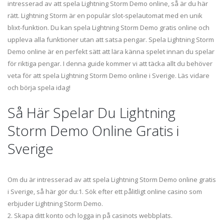
intresserad av att spela Lightning Storm Demo online, så är du här
rätt. Lightning Storm är en populär slot-spelautomat med en unik
blixt-funktion. Du kan spela Lightning Storm Demo gratis online och
uppleva alla funktioner utan att satsa pengar. Spela Lightning Storm
Demo online är en perfekt sätt att lära känna spelet innan du spelar
för riktiga pengar. I denna guide kommer vi att täcka allt du behöver
veta för att spela Lightning Storm Demo online i Sverige. Läs vidare
och börja spela idag!
Så Här Spelar Du Lightning
Storm Demo Online Gratis i
Sverige
Om du är intresserad av att spela Lightning Storm Demo online gratis
i Sverige, så här gör du:1. Sök efter ett pålitligt online casino som
erbjuder Lightning Storm Demo.
2. Skapa ditt konto och logga in på casinots webbplats.