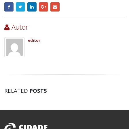
Autor
editor
RELATED
POSTS