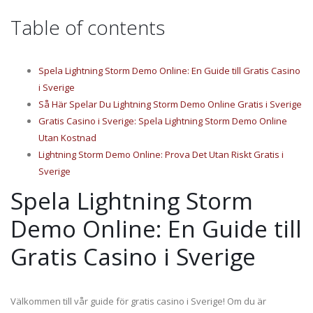
Table of contents
Spela Lightning Storm Demo Online: En Guide till Gratis Casino
i Sverige
Så Här Spelar Du Lightning Storm Demo Online Gratis i Sverige
Gratis Casino i Sverige: Spela Lightning Storm Demo Online
Utan Kostnad
Lightning Storm Demo Online: Prova Det Utan Riskt Gratis i
Sverige
Spela Lightning Storm
Demo Online: En Guide till
Gratis Casino i Sverige
Välkommen till vår guide för gratis casino i Sverige! Om du är