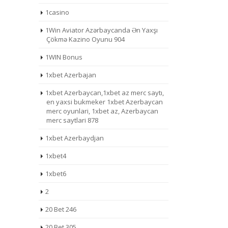
1casino
1Win Aviator Azərbaycanda Ən Yaxşı
Çökmə Kazino Oyunu 904
1WIN Bonus
1xbet Azerbajan
1xbet Azerbaycan,1xbet az merc saytı,
en yaxsi bukmeker 1xbet Azerbaycan
merc oyunlari, 1xbet az, Azerbaycan
merc saytlari 878
1xbet Azerbaydjan
1xbet4
1xbet6
2
20 Bet 246
20 Bet 305