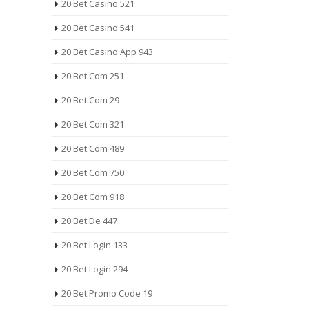
20 Bet Casino 521
20 Bet Casino 541
20 Bet Casino App 943
20 Bet Com 251
20 Bet Com 29
20 Bet Com 321
20 Bet Com 489
20 Bet Com 750
20 Bet Com 918
20 Bet De 447
20 Bet Login 133
20 Bet Login 294
20 Bet Promo Code 19