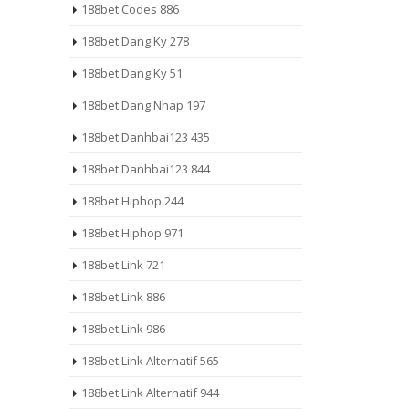
188bet Codes 886
188bet Dang Ky 278
188bet Dang Ky 51
188bet Dang Nhap 197
188bet Danhbai123 435
188bet Danhbai123 844
188bet Hiphop 244
188bet Hiphop 971
188bet Link 721
188bet Link 886
188bet Link 986
188bet Link Alternatif 565
188bet Link Alternatif 944