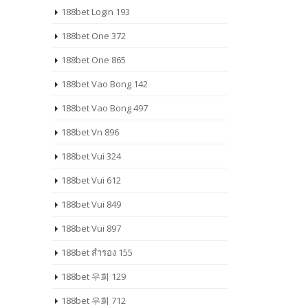
188bet Login 193
188bet One 372
188bet One 865
188bet Vao Bong 142
188bet Vao Bong 497
188bet Vn 896
188bet Vui 324
188bet Vui 612
188bet Vui 849
188bet Vui 897
188bet สํารอง 155
188bet 우회 129
188bet 우회 712