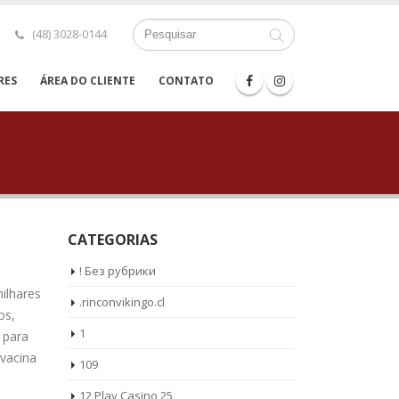
(48) 3028-0144
RES
ÁREA DO CLIENTE
CONTATO
CATEGORIAS
! Без рубрики
ilhares
.rinconvikingo.cl
os,
1
 para
 vacina
109
12 Play Casino 25