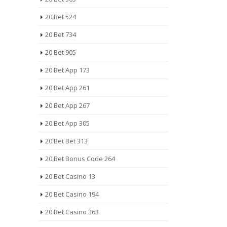
20 Bet 524
20 Bet 734
20 Bet 905
20 Bet App 173
20 Bet App 261
20 Bet App 267
20 Bet App 305
20 Bet Bet 313
20 Bet Bonus Code 264
20 Bet Casino 13
20 Bet Casino 194
20 Bet Casino 363