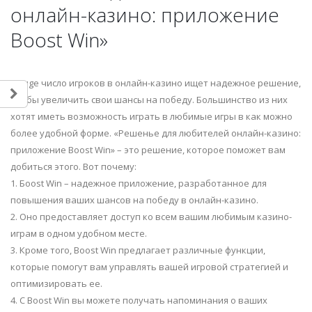
онлайн-казино: приложение
Boost Win»
Выuge число игроков в онлайн-казино ищет надежное решение,
чтобы увеличить свои шансы на победу. Большинство из них
хотят иметь возможность играть в любимые игры в как можно
более удобной форме. «Решенье для любителей онлайн-казино:
приложение Boost Win» – это решение, которое поможет вам
добиться этого. Вот почему:
1. Боost Win – надежное приложение, разработанное для
повышения ваших шансов на победу в онлайн-казино.
2. Оно предоставляет доступ ко всем вашим любимым казино-
играм в одном удобном месте.
3. Кроме того, Boost Win предлагает различные функции,
которые помогут вам управлять вашей игровой стратегией и
оптимизировать ее.
4. С Boost Win вы можете получать напоминания о ваших