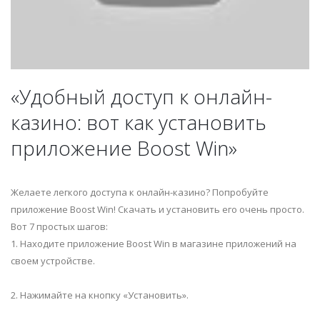
«Удобный доступ к онлайн-
казино: вот как установить
приложение Boost Win»
Желаете легкого доступа к онлайн-казино? Попробуйте
приложение Boost Win! Скачать и установить его очень просто.
Вот 7 простых шагов:
1. Находите приложение Boost Win в магазине приложений на
своем устройстве.
2. Нажимайте на кнопку «Установить».