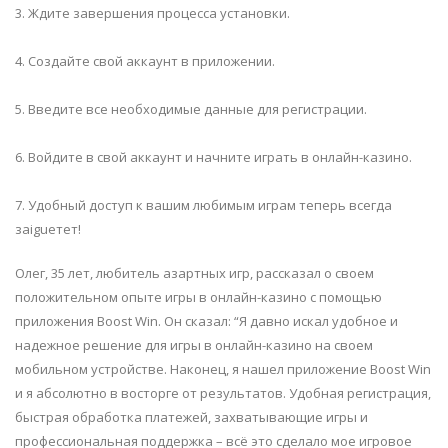
3. Ждите завершения процесса установки.
4. Создайте свой аккаунт в приложении.
5. Введите все необходимые данные для регистрации.
6. Войдите в свой аккаунт и начните играть в онлайн-казино.
7. Удобный доступ к вашим любимым играм теперь всегда
заigueтет!
Олег, 35 лет, любитель азартных игр, рассказал о своем
положительном опыте игры в онлайн-казино с помощью
приложения Boost Win. Он сказал: “Я давно искал удобное и
надежное решение для игры в онлайн-казино на своем
мобильном устройстве. Наконец, я нашел приложение Boost Win
и я абсолютно в восторге от результатов. Удобная регистрация,
быстрая обработка платежей, захватывающие игры и
профессиональная поддержка – всё это сделало мое игровое