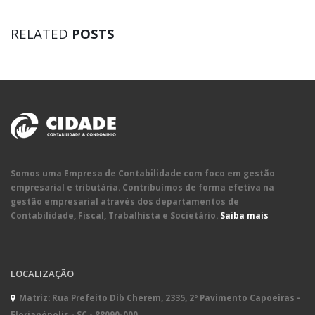
RELATED
POSTS
Somos uma Empresa de Contabilidade com foco em gestão
empresarial e tributária. Contribuímos de forma efetiva na
gestão empresarial através dos departamentos de
Contabilidade, Fiscal, Trabalhista e Societário.
Saiba mais
LOCALIZAÇÃO
Matriz:
Rua Prefeito Dib Cherem, 2335, 2º Pavimento Capoeiras -
Florianópolis - SC - 88090-000