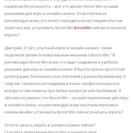
надежная безопасность – всё это делает Boost Win лучшим
решением для игры в онлайн-казино. Я настоятельно
рекомендую всем, кто хочет насладиться настоящим опытом
азартных игр, установить Boost Win
BoostWin
сейчас и начните
играть!”.
Дмитрий, 37 лет, опытный игрок в онлайн-казино, также
поделился своим положительным мнением о Boost Win: “Я
рекомендую Boost Win всем, кто ищет надежное и удобное
решение для игры в онлайн-казино. Я был потрясен простотой
регистрации, безопасностью платежей и разнообразием игр. К
тому же, техническая поддержка очень профессиональна и
всегда готова помочь при любых вопросах или проблемах. Я
абсолютно уверен, что Boost Win – лучшее приложение для игры
в онлайн-казино, и я рекомендую всем опытным игрокам и
новичкам alike установить Boost Win сейчас и начать играть!”.
Хотите начать играть в онлайн-казино сейчас?
Скачайте приложение Boost Win и начните своё